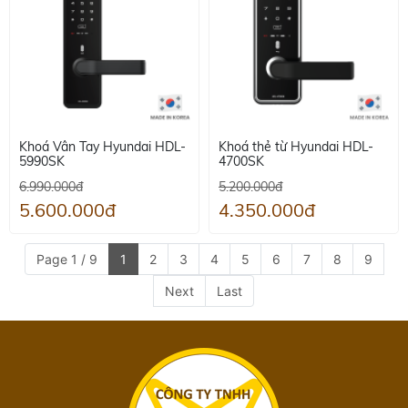
Khoá Vân Tay Hyundai HDL-
Khoá thẻ từ Hyundai HDL-
5990SK
4700SK
6.990.000đ
5.200.000đ
5.600.000đ
4.350.000đ
Page 1 / 9
1
2
3
4
5
6
7
8
9
Next
Last