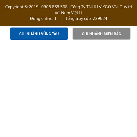
Copyright © 2019 | 0908.869.568 | Công Ty TNHH VIKGO VN. Duy trì
bởi
Nam Việt IT
Đang online: 1
|
Tổng truy cập: 229524
CHI NHÁNH VŨNG TÀU
CHI NHÁNH MIỀN BẮC