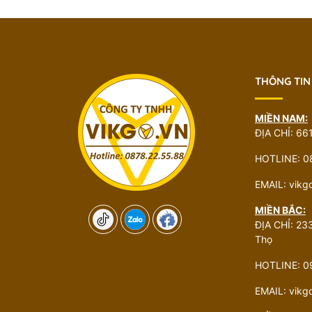
THÔNG TIN
MIỀN NAM:
ĐỊA CHỈ: 66
HOTLINE: 0
EMAIL: vik
MIỀN BẮC:
ĐỊA CHỈ: 233
Thọ
HOTLINE: 0
EMAIL: vik