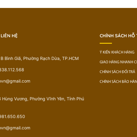
 LIÊN HỆ
CHÍNH SÁCH HỖ
Ý KIẾN KHÁCH HÀNG
1B Bình Giã, Phường Rạch Dừa, TP.HCM
GIAO HÀNG NHANH 
838.112.568
CHÍNH SÁCH ĐỔI TRẢ
govn@gmail.com
CHÍNH SÁCH BẢO HÀ
 Hùng Vương, Phường Vĩnh Yên, Tỉnh Phú
981.650.650
govn@gmail.com