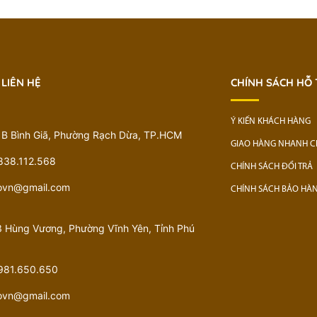
 LIÊN HỆ
CHÍNH SÁCH HỖ
Ý KIẾN KHÁCH HÀNG
1B Bình Giã, Phường Rạch Dừa, TP.HCM
GIAO HÀNG NHANH 
838.112.568
CHÍNH SÁCH ĐỔI TRẢ
govn@gmail.com
CHÍNH SÁCH BẢO HÀ
 Hùng Vương, Phường Vĩnh Yên, Tỉnh Phú
981.650.650
govn@gmail.com