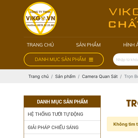
TRANG CHỦ
SẢN PHẨM
HÌNH 
DANH MỤC SẢN PHẨM
Trang chủ
Sản phẩm
Camera Quan Sát
Trọn B
TR
DANH MỤC SẢN PHẨM
HỆ THỐNG TƯỚI TỰ ĐỘNG
Không tìm t
GIẢI PHÁP CHIẾU SÁNG