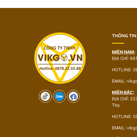
THÔNG TIN
MIỀN NAM:
ĐỊA CHỈ: 66
HOTLINE: 0
EMAIL: vik
MIỀN BẮC:
ĐỊA CHỈ: 233
Thọ
HOTLINE: 0
EMAIL: vik