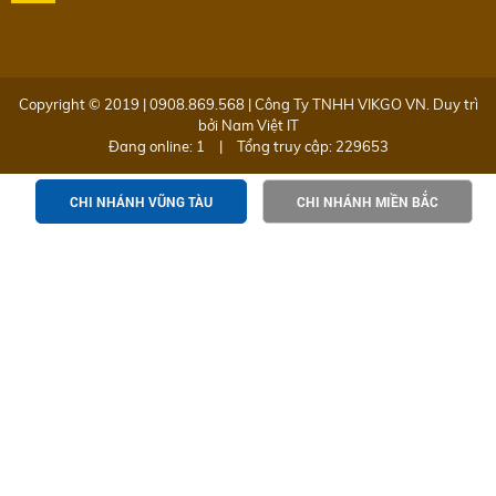
Copyright © 2019 | 0908.869.568 | Công Ty TNHH VIKGO VN. Duy trì
bởi
Nam Việt IT
Đang online: 1
|
Tổng truy cập: 229653
CHI NHÁNH VŨNG TÀU
CHI NHÁNH MIỀN BẮC