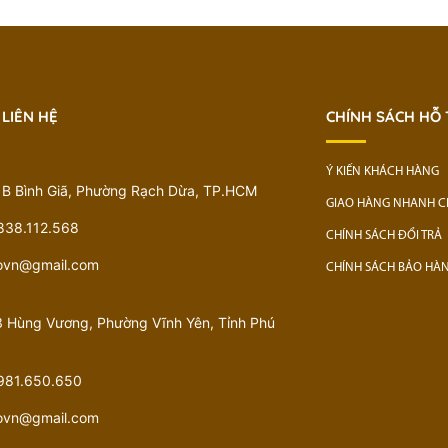
 LIÊN HỆ
CHÍNH SÁCH HỖ
Ý KIẾN KHÁCH HÀNG
1B Bình Giã, Phường Rạch Dừa, TP.HCM
GIAO HÀNG NHANH 
838.112.568
CHÍNH SÁCH ĐỔI TRẢ
govn@gmail.com
CHÍNH SÁCH BẢO HÀ
 Hùng Vương, Phường Vĩnh Yên, Tỉnh Phú
981.650.650
govn@gmail.com