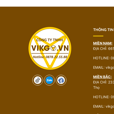
THÔNG TIN
MIỀN NAM:
ĐỊA CHỈ: 66
HOTLINE: 0
EMAIL: vik
MIỀN BẮC:
ĐỊA CHỈ: 233
Thọ
HOTLINE: 0
EMAIL: vik