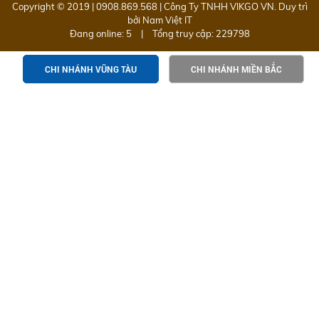
Copyright © 2019 | 0908.869.568 | Công Ty TNHH VIKGO VN. Duy trì
bởi
Nam Việt IT
Đang online: 5
|
Tổng truy cập: 229798
CHI NHÁNH VŨNG TÀU
CHI NHÁNH MIỀN BẮC