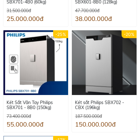
SBX701-4B0 (60kg)
SBX601-8B0 (128kg)
31.500.000đ
47.700.000đ
25.000.000đ
38.000.000đ
-25%
-20%
Két Sắt Vân Tay Philips
Két sắt Philips SBX702 -
SBX701 - 8B0 (150kg)
CBX (196kg)
73.400.000đ
187.500.000đ
55.000.000đ
150.000.000đ
-17%