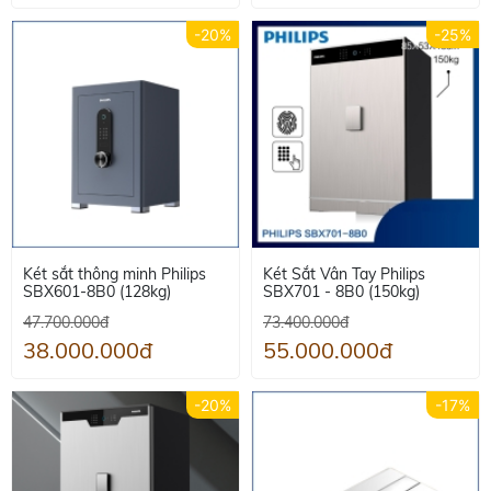
-20%
-25%
Két sắt thông minh Philips
Két Sắt Vân Tay Philips
SBX601-8B0 (128kg)
SBX701 - 8B0 (150kg)
47.700.000đ
73.400.000đ
38.000.000đ
55.000.000đ
-20%
-17%