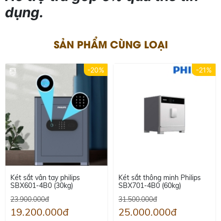
dụng.
SẢN PHẨM CÙNG LOẠI
-20%
-21%
Két sắt vân tay philips
Két sắt thông minh Philips
SBX601-4B0 (30kg)
SBX701-4B0 (60kg)
23.900.000đ
31.500.000đ
19.200.000đ
25.000.000đ