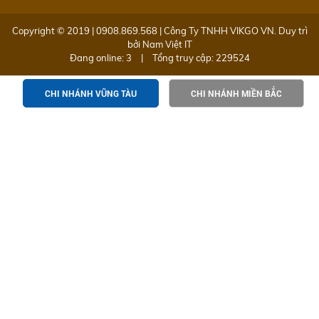
Copyright © 2019 | 0908.869.568 | Công Ty TNHH VIKGO VN. Duy trì
bởi
Nam Việt IT
Đang online: 3
|
Tổng truy cập: 229524
CHI NHÁNH VŨNG TÀU
CHI NHÁNH MIỀN BẮC