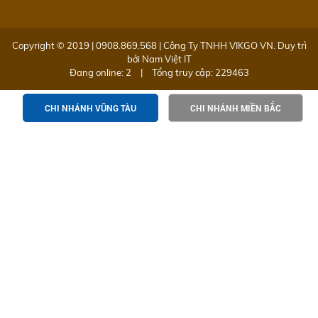
Copyright © 2019 | 0908.869.568 | Công Ty TNHH VIKGO VN. Duy trì
bởi
Nam Việt IT
Đang online: 2
|
Tổng truy cập: 229463
CHI NHÁNH VŨNG TÀU
CHI NHÁNH MIỀN BẮC