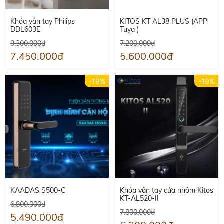
Khóa vân tay Philips
KITOS KT AL38 PLUS (APP
DDL603E
Tuya )
9.300.000đ
7.200.000đ
7.450.000đ
5.600.000đ
-19%
-19%
KAADAS S500-C
Khóa vân tay cửa nhôm Kitos
KT-AL520-II
6.800.000đ
7.800.000đ
5.490.000đ