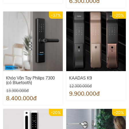
6.300.000đ
-37%
-20%
Khóa Vân Tay Philips 7300
KAADAS K9
(có Bluetooth)
12.300.000đ
13.300.000đ
9.900.000đ
8.400.000đ
-20%
-20%