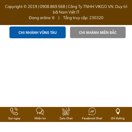
Copyright © 2019 | 0908.869.568 | Công Ty TNHH VIKGO VN. Duy trì
bởi
Nam Việt IT
Đang online: 6
|
Tổng truy cập: 230320
CHI NHÁNH VŨNG TÀU
CHI NHÁNH MIỀN BẮC
Gọi ngay
Nhắn tin
Zalo Chat
Facebook Chat
Chỉ đường