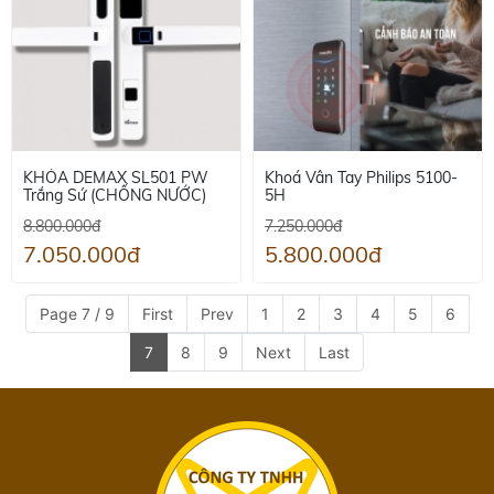
KHÓA DEMAX SL501 PW
Khoá Vân Tay Philips 5100-
Trắng Sứ (CHỐNG NƯỚC)
5H
8.800.000đ
7.250.000đ
7.050.000đ
5.800.000đ
Page 7 / 9
First
Prev
1
2
3
4
5
6
7
8
9
Next
Last