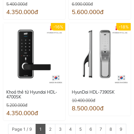
5.400.000đ
6.990.000đ
4.350.000đ
5.600.000đ
-16%
-18%
Khoá thẻ từ Hyundai HDL-
HyunDai HDL-7390SK
4700SK
10.400.000đ
5.200.000đ
8.500.000đ
4.350.000đ
Page 1 / 9
1
2
3
4
5
6
7
8
9