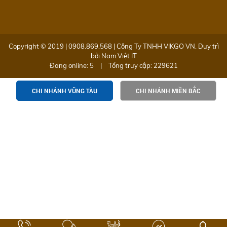
Copyright © 2019 | 0908.869.568 | Công Ty TNHH VIKGO VN. Duy trì
bởi
Nam Việt IT
Đang online: 5
|
Tổng truy cập: 229621
CHI NHÁNH VŨNG TÀU
CHI NHÁNH MIỀN BẮC