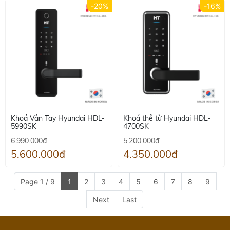
-20%
-16%
Khoá Vân Tay Hyundai HDL-
Khoá thẻ từ Hyundai HDL-
5990SK
4700SK
6.990.000đ
5.200.000đ
5.600.000đ
4.350.000đ
Page 1 / 9
1
2
3
4
5
6
7
8
9
Next
Last