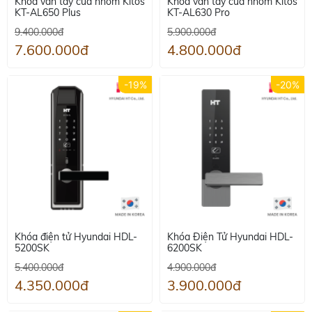
Khóa vân tay cửa nhôm Kitos
Khoá vân tay cửa nhôm Kitos
KT-AL650 Plus
KT-AL630 Pro
9.400.000đ
5.900.000đ
7.600.000đ
4.800.000đ
-19%
-20%
Khóa điện tử Hyundai HDL-
Khóa Điện Tử Hyundai HDL-
5200SK
6200SK
5.400.000đ
4.900.000đ
4.350.000đ
3.900.000đ