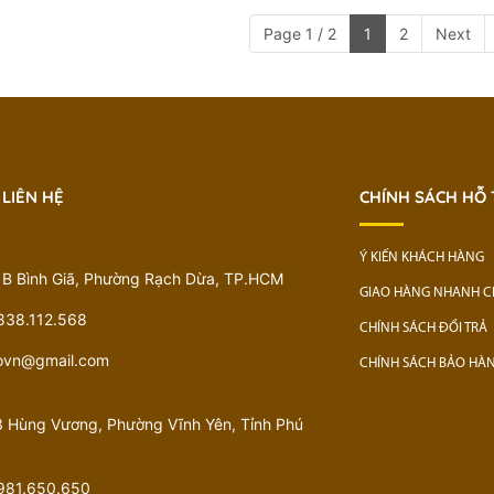
Page 1 / 2
1
2
Next
 LIÊN HỆ
CHÍNH SÁCH HỖ
Ý KIẾN KHÁCH HÀNG
1B Bình Giã, Phường Rạch Dừa, TP.HCM
GIAO HÀNG NHANH 
838.112.568
CHÍNH SÁCH ĐỔI TRẢ
govn@gmail.com
CHÍNH SÁCH BẢO HÀ
 Hùng Vương, Phường Vĩnh Yên, Tỉnh Phú
981.650.650