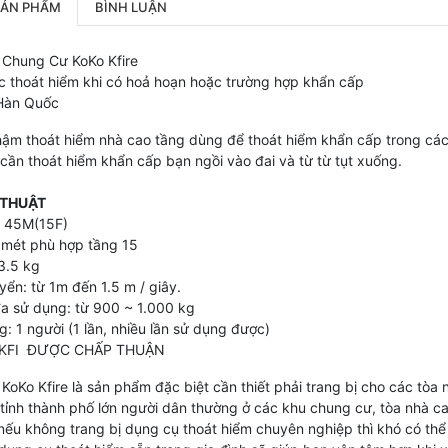
SẢN PHẨM
BÌNH LUẬN
 Chung Cư KoKo Kfire
c thoát hiểm khi có hoả hoạn hoặc trường hợp khẩn cấp
 Hàn Quốc
ậm thoát hiểm nhà cao tầng dùng để thoát hiểm khẩn cấp trong các 
cần thoát hiểm khẩn cấp bạn ngồi vào đai và từ từ tụt xuống.
 THUẬT
E 45M(15F)
5 mét phù hợp tầng 15
3.5 kg
yển: từ 1m đến 1.5 m / giây.
 đa sử dụng: từ 900 ~ 1.000 kg
g: 1 người (1 lần, nhiều lần sử dụng được)
: KFI ĐƯỢC CHẤP THUẬN
KoKo Kfire là sản phẩm đặc biệt cần thiết phải trang bị cho các tòa 
tỉnh thành phố lớn người dân thường ở các khu chung cư, tòa nhà cao
nếu không trang bị dụng cụ thoát hiểm chuyên nghiệp thì khó có thể