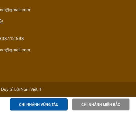
govn@gmail.com
G:
838.112.568
govn@gmail.com
Duy trì bởi
Nam Việt IT
CHI NHÁNH VŨNG TÀU
CHI NHÁNH MIỀN BẮC