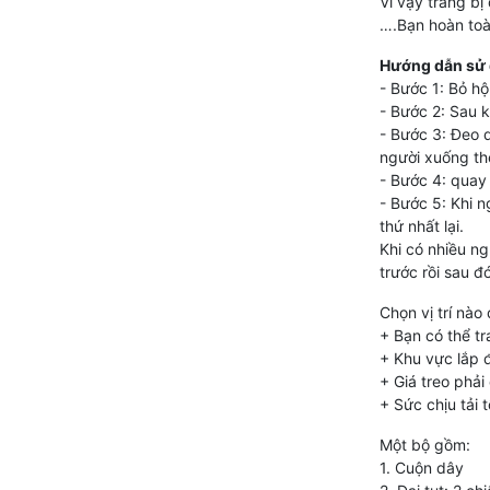
Vì vậy trang bị
….Bạn hoàn toà
Hướng dẫn sử 
- Bước 1: Bỏ hộ
- Bước 2: Sau 
- Bước 3: Đeo d
người xuống th
- Bước 4: quay
- Bước 5: Khi 
thứ nhất lại.
Khi có nhiều ng
trước rồi sau đó
Chọn vị trí nào
+ Bạn có thể tr
+ Khu vực lắp 
+ Giá treo phả
+ Sức chịu tải t
Một bộ gồm:
1. Cuộn dây