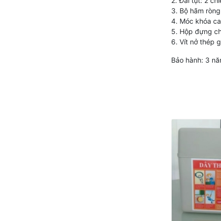
2. Đai tụt: 2 ch
3. Bộ hãm ròng 
4. Móc khóa ca
5. Hộp đựng c
6. Vít nở thép 
Bảo hành: 3 nă