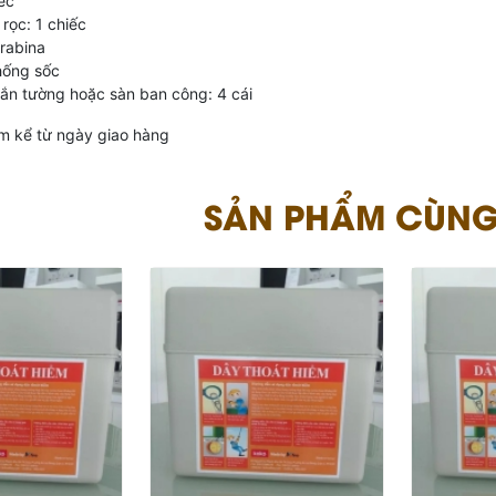
iếc
rọc: 1 chiếc
rabina
hống sốc
gắn tường hoặc sàn ban công: 4 cái
m kể từ ngày giao hàng
SẢN PHẨM CÙNG