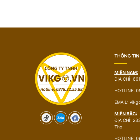
THÔNG TIN
MIỀN NAM:
ĐỊA CHỈ: 66
HOTLINE: 0
EMAIL: vik
MIỀN BẮC:
ĐỊA CHỈ: 233
Thọ
HOTLINE: 0