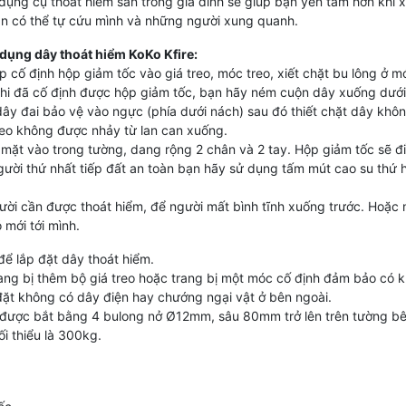
 dụng cụ thoát hiểm sẵn trong gia đình sẽ giúp bạn yên tâm hơn khi x
n có thể tự cứu mình và những người xung quanh.
dụng dây thoát hiểm KoKo Kfire:
p cố định hộp giảm tốc vào giá treo, móc treo, xiết chặt bu lông ở m
khi đã cố định được hộp giảm tốc, bạn hãy ném cuộn dây xuống dướ
ây đai bảo vệ vào ngực (phía dưới nách) sau đó thiết chặt dây khôn
eo không được nhảy từ lan can xuống.
 mặt vào trong tường, dang rộng 2 chân và 2 tay. Hộp giảm tốc sẽ đi
người thứ nhất tiếp đất an toàn bạn hãy sử dụng tấm mút cao su thứ
ười cần được thoát hiểm, để người mất bình tĩnh xuống trước. Hoặc 
 mới tới mình.
 để lắp đặt dây thoát hiểm.
ang bị thêm bộ giá treo hoặc trang bị một móc cố định đảm bảo có kh
đặt không có dây điện hay chướng ngại vật ở bên ngoài.
i được bắt bằng 4 bulong nở Ø12mm, sâu 80mm trở lên trên tường b
ối thiểu là 300kg.