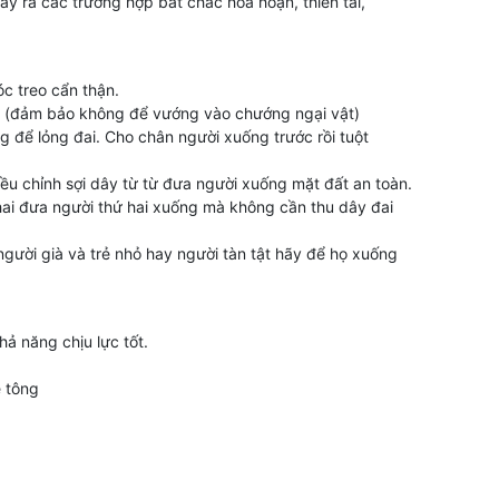
ảy ra các trường hợp bất chắc hỏa hoạn, thiên tai,
óc treo cẩn thận.
i (đảm bảo không để vướng vào chướng ngại vật)
g để lỏng đai. Cho chân người xuống trước rồi tuột
ều chỉnh sợi dây từ từ đưa người xuống mặt đất an toàn.
 hai đưa người thứ hai xuống mà không cần thu dây đai
người già và trẻ nhỏ hay người tàn tật hãy để họ xuống
ả năng chịu lực tốt.
ê tông