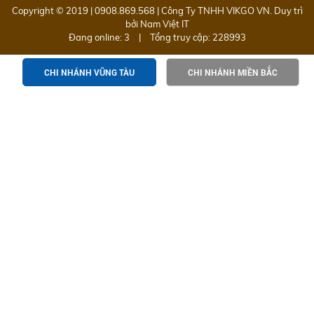
Copyright © 2019 | 0908.869.568 | Công Ty TNHH VIKGO VN. Duy trì
bởi
Nam Việt IT
Đang online: 3
|
Tổng truy cập: 228993
CHI NHÁNH VŨNG TÀU
CHI NHÁNH MIỀN BẮC