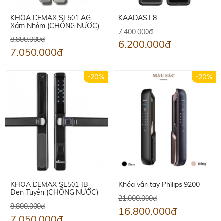
KHÓA DEMAX SL501 AG
KAADAS L8
Xám Nhôm (CHỐNG NƯỚC)
7.400.000đ
8.800.000đ
6.200.000đ
7.050.000đ
-20%
-20%
KHÓA DEMAX SL501 JB
Khóa vân tay Philips 9200
Đen Tuyền (CHỐNG NƯỚC)
21.000.000đ
8.800.000đ
16.800.000đ
7.050.000đ