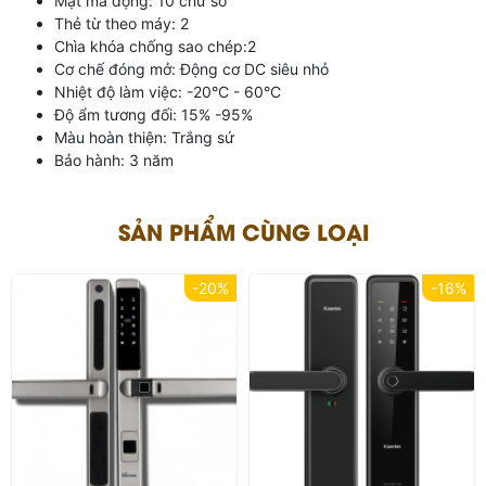
Mật mã động: 10 chữ số
Thẻ từ theo máy: 2
Chìa khóa chống sao chép:2
Cơ chế đóng mở: Động cơ DC siêu nhỏ
Nhiệt độ làm việc: -20°C - 60°C
Độ ẩm tương đối: 15% -95%
Màu hoàn thiện: Trắng sứ
Bảo hành: 3 năm
SẢN PHẨM CÙNG LOẠI
-20%
-16%