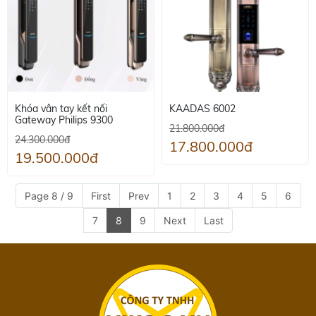
Khóa vân tay kết nối
KAADAS 6002
Gateway Philips 9300
21.800.000đ
24.300.000đ
17.800.000đ
19.500.000đ
Page 8 / 9
First
Prev
1
2
3
4
5
6
7
8
9
Next
Last